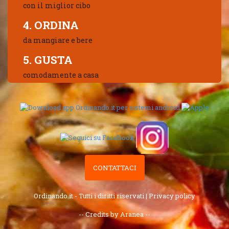
con il miglior cibo
4. ORDINA
da mangiare e bere
5. GUSTA
comodamente a casa
CONTATTACI
Ordinando.it - Tutti i diritti riservati |
Privacy policy
-- Credits by Aranea --