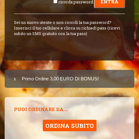
ricorda password
Sei un nuovo utente o non ricordi la tua password?
Inserisci il tuo cellulare e clicca su richiedi pass (ricevi
subito un SMS gratuito con la tua pass)
Carta
Primo Ordine 3,00 EURO DI BONUS!
8 PUNTI 3,00 EUR
SINCE 2015
PUOI ORDINARE DA....
ORDINA SUBITO