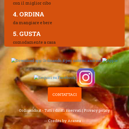
con il miglior cibo
4. ORDINA
da mangiare e bere
5. GUSTA
comodamente a casa
CONTATTACI
Ordinando.it - Tutti i diritti riservati |
Privacy policy
-- Credits by Aranea --