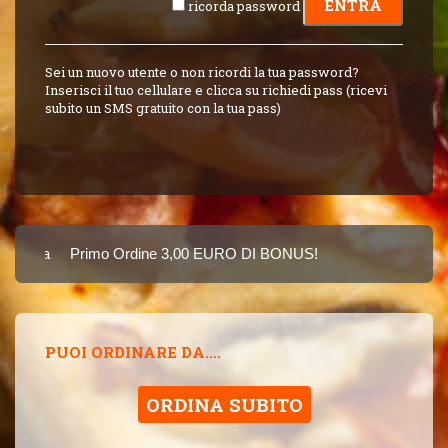
ricorda password
Sei un nuovo utente o non ricordi la tua password?
Inserisci il tuo cellulare e clicca su richiedi pass (ricevi
subito un SMS gratuito con la tua pass)
Carta
Primo Ordine 3,00 EURO DI BONUS!
8 PUNTI 3,00 EU
SINCE 2015
PUOI ORDINARE DA....
ORDINA SUBITO