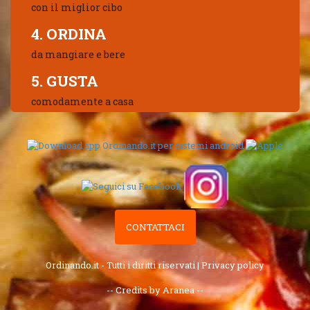
con il miglior cibo
4. ORDINA
da mangiare e bere
5. GUSTA
comodamente a casa
CONTATTACI
Ordinando.it - Tutti i diritti riservati |
Privacy policy
-- Credits by Aranea --