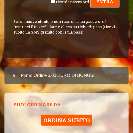
ricorda password
Sei un nuovo utente o non ricordi la tua password?
Inserisci il tuo cellulare e clicca su richiedi pass (ricevi
subito un SMS gratuito con la tua pass)
Carta
Primo Ordine 3,00 EURO DI BONUS!
8 PUNTI 3,00 EUR
SINCE 2015
PUOI ORDINARE DA....
ORDINA SUBITO