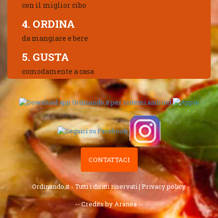
con il miglior cibo
4. ORDINA
da mangiare e bere
5. GUSTA
comodamente a casa
CONTATTACI
Ordinando.it - Tutti i diritti riservati |
Privacy policy
-- Credits by Aranea --