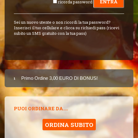
ricorda password
Sei un nuovo utente o non ricordi la tua password?
Inserisci il tuo cellulare e clicca su richiedi pass (ricevi
subito un SMS gratuito con la tua pass)
Carta
Primo Ordine 3,00 EURO DI BONUS!
8 PUNTI 3,00 EUR
SINCE 2015
PUOI ORDINARE DA....
ORDINA SUBITO