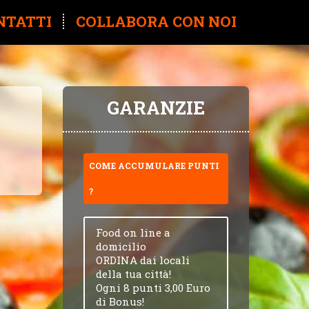
NTATTI
COLLABORA CON NOI
GARANZIE
COME ACCUMULARE PUNTI
?
Food on line a
domicilio
ORDINA dai locali
della tua città!
Ogni 8 punti 3,00 Euro
di Bonus!