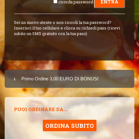
ricorda password
Sei un nuovo utente o non ricordi la tua password?
Inserisci il tuo cellulare e clicca su richiedi pass (ricevi
subito un SMS gratuito con la tua pass)
Carta
Primo Ordine 3,00 EURO DI BONUS!
8 PUNTI 3,00 EUR
SINCE 2015
PUOI ORDINARE DA....
ORDINA SUBITO