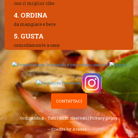
con il miglior cibo
4. ORDINA
da mangiare e bere
5. GUSTA
comodamente a casa
CONTATTACI
Ordinando.it - Tutti i diritti riservati |
Privacy policy
-- Credits by Aranea --