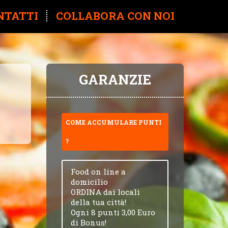
NTATTI
COLLABORA CON NOI
GARANZIE
COME ACCUMULARE PUNTI
?
Food on line a
domicilio
ORDINA dai locali
della tua città!
Ogni 8 punti 3,00 Euro
di Bonus!