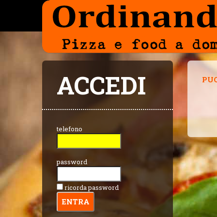
ACCEDI
PUO
telefono
password
ricorda password