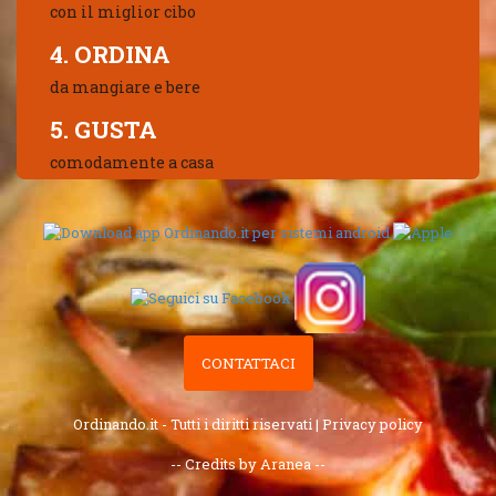
con il miglior cibo
4. ORDINA
da mangiare e bere
5. GUSTA
comodamente a casa
CONTATTACI
Ordinando.it - Tutti i diritti riservati |
Privacy policy
-- Credits by Aranea --