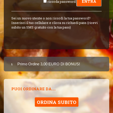
ricorda password
Sei un nuovo utente o non ricordi la tua password?
Inserisci il tuo cellulare e clicca su richiedi pass (ricevi
subito un SMS gratuito con la tua pass)
arta
Primo Ordine 3,00 EURO DI BONUS!
8 PUNTI 3,00 EUR
SINCE 2015
PUOI ORDINARE DA....
ORDINA SUBITO