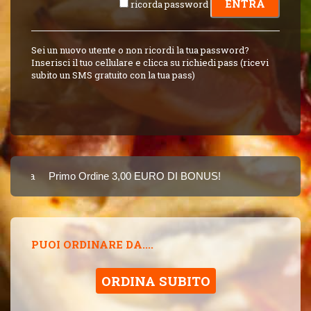
ricorda password
Sei un nuovo utente o non ricordi la tua password?
Inserisci il tuo cellulare e clicca su richiedi pass (ricevi
subito un SMS gratuito con la tua pass)
Carta
Primo Ordine 3,00 EURO DI BONUS!
8 PUNTI 3,00 EUR
SINCE 2015
PUOI ORDINARE DA....
ORDINA SUBITO