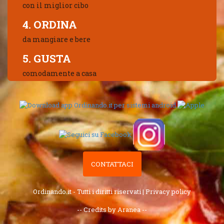
con il miglior cibo
4. ORDINA
da mangiare e bere
5. GUSTA
comodamente a casa
CONTATTACI
Ordinando.it - Tutti i diritti riservati |
Privacy policy
-- Credits by Aranea --