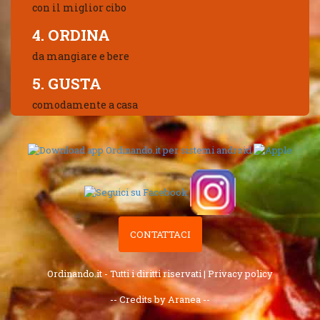
con il miglior cibo
4. ORDINA
da mangiare e bere
5. GUSTA
comodamente a casa
CONTATTACI
Ordinando.it - Tutti i diritti riservati |
Privacy policy
-- Credits by Aranea --