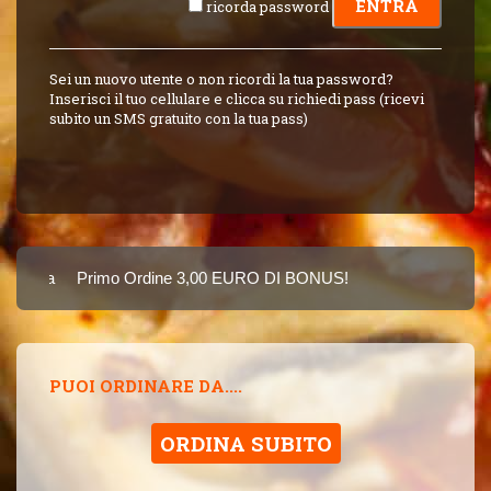
ricorda password
Sei un nuovo utente o non ricordi la tua password?
Inserisci il tuo cellulare e clicca su richiedi pass (ricevi
subito un SMS gratuito con la tua pass)
Carta
Primo Ordine 3,00 EURO DI BONUS!
8 PUNTI 3,00 EUR
SINCE 2015
PUOI ORDINARE DA....
ORDINA SUBITO