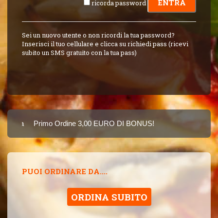
ricorda password
Sei un nuovo utente o non ricordi la tua password?
Inserisci il tuo cellulare e clicca su richiedi pass (ricevi
subito un SMS gratuito con la tua pass)
Carta
Primo Ordine 3,00 EURO DI BONUS!
8 PUNTI 3,00 EUR
SINCE 2015
PUOI ORDINARE DA....
ORDINA SUBITO