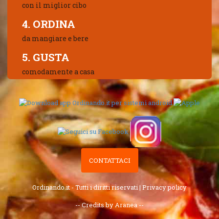
con il miglior cibo
4. ORDINA
da mangiare e bere
5. GUSTA
comodamente a casa
CONTATTACI
Ordinando.it - Tutti i diritti riservati |
Privacy policy
-- Credits by Aranea --