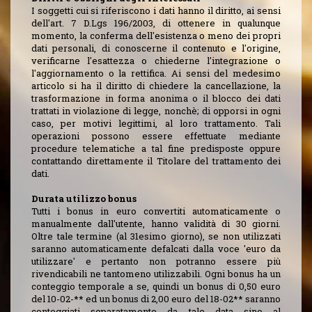
I soggetti cui si riferiscono i dati hanno il diritto, ai sensi
dell'art. 7 D.Lgs 196/2003, di ottenere in qualunque
momento, la conferma dell'esistenza o meno dei propri
dati personali, di conoscerne il contenuto e l'origine,
verificarne l'esattezza o chiederne l'integrazione o
l'aggiornamento o la rettifica. Ai sensi del medesimo
articolo si ha il diritto di chiedere la cancellazione, la
trasformazione in forma anonima o il blocco dei dati
trattati in violazione di legge, nonchè; di opporsi in ogni
caso, per motivi legittimi, al loro trattamento. Tali
operazioni possono essere effettuate mediante
procedure telematiche a tal fine predisposte oppure
contattando direttamente il Titolare del trattamento dei
dati.
Durata utilizzo bonus
Tutti i bonus in euro convertiti automaticamente o
manualmente dall'utente, hanno validità di 30 giorni.
Oltre tale termine (al 31esimo giorno), se non utilizzati
saranno automaticamente defalcati dalla voce 'euro da
utilizzare' e pertanto non potranno essere più
rivendicabili ne tantomeno utilizzabili. Ogni bonus ha un
conteggio temporale a se, quindi un bonus di 0,50 euro
del 10-02-** ed un bonus di 2,00 euro del 18-02** saranno
conteggiati separatamente da tale data sino al