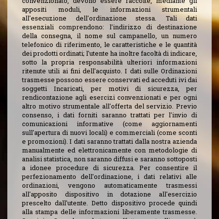
convenzionato, devono essere raccolte, mediante gli
appositi moduli, le informazioni strumentali
all'esecuzione dell'ordinazione stessa. Tali dati
essenziali comprendono: l'indirizzo di destinazione
della consegna, il nome sul campanello, un numero
telefonico di riferimento, le caratteristiche e le quantità
dei prodotti ordinati; l'utente ha inoltre facoltà di indicare,
sotto la propria responsabilità ulteriori informazioni
ritenute utili ai fini dell'acquisto. I dati sulle Ordinazioni
trasmesse possono essere conservati ed acceduti ivi dai
soggetti Incaricati, per motivi di sicurezza, per
rendicontazione agli esercizi convenzionati e per ogni
altro motivo strumentale all'offerta del servizio. Previo
consenso, i dati forniti saranno trattati per l'invio di
comunicazioni informative (come aggiornamenti
sull'apertura di nuovi locali) e commerciali (come sconti
e promozioni). I dati saranno trattati dalla nostra azienda
manualmente ed elettronicamente con metodologie di
analisi statistica, non saranno diffusi e saranno sottoposti
a idonee procedure di sicurezza. Per consentire il
perfezionamento dell'ordinazione, i dati relativi alle
ordinazioni, vengono automaticamente trasmessi
all'apposito dispositivo in dotazione all'esercizio
prescelto dall'utente. Detto dispositivo procede quindi
alla stampa delle informazioni liberamente trasmesse.