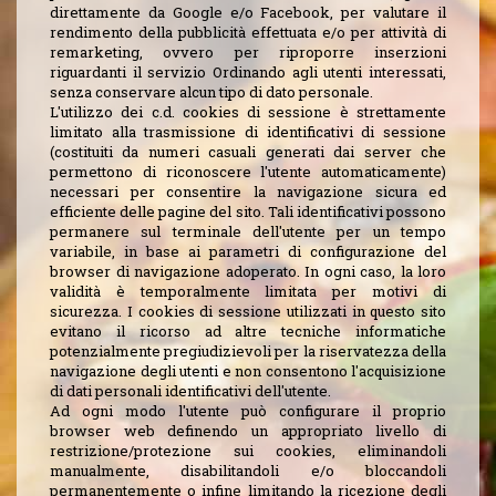
direttamente da Google e/o Facebook, per valutare il
rendimento della pubblicità effettuata e/o per attività di
remarketing, ovvero per riproporre inserzioni
riguardanti il servizio Ordinando agli utenti interessati,
senza conservare alcun tipo di dato personale.
L'utilizzo dei c.d. cookies di sessione è strettamente
limitato alla trasmissione di identificativi di sessione
(costituiti da numeri casuali generati dai server che
permettono di riconoscere l'utente automaticamente)
necessari per consentire la navigazione sicura ed
efficiente delle pagine del sito. Tali identificativi possono
permanere sul terminale dell'utente per un tempo
variabile, in base ai parametri di configurazione del
browser di navigazione adoperato. In ogni caso, la loro
validità è temporalmente limitata per motivi di
sicurezza. I cookies di sessione utilizzati in questo sito
evitano il ricorso ad altre tecniche informatiche
potenzialmente pregiudizievoli per la riservatezza della
navigazione degli utenti e non consentono l'acquisizione
di dati personali identificativi dell'utente.
Ad ogni modo l'utente può configurare il proprio
browser web definendo un appropriato livello di
restrizione/protezione sui cookies, eliminandoli
manualmente, disabilitandoli e/o bloccandoli
permanentemente o infine limitando la ricezione degli