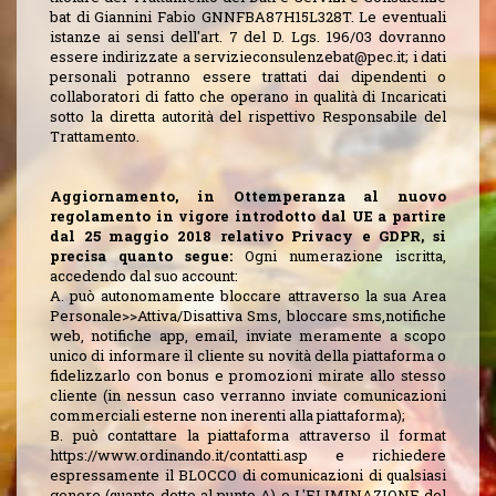
bat di Giannini Fabio GNNFBA87H15L328T. Le eventuali
istanze ai sensi dell'art. 7 del D. Lgs. 196/03 dovranno
essere indirizzate a
servizieconsulenzebat@pec.it
; i dati
personali potranno essere trattati dai dipendenti o
collaboratori di fatto che operano in qualità di Incaricati
sotto la diretta autorità del rispettivo Responsabile del
Trattamento.
Aggiornamento, in Ottemperanza al nuovo
regolamento in vigore introdotto dal UE a partire
dal 25 maggio 2018 relativo Privacy e GDPR, si
precisa quanto segue:
Ogni numerazione iscritta,
accedendo dal suo account:
A. può autonomamente bloccare attraverso la sua Area
Personale>>Attiva/Disattiva Sms, bloccare sms,notifiche
web, notifiche app, email, inviate meramente a scopo
unico di informare il cliente su novità della piattaforma o
fidelizzarlo con bonus e promozioni mirate allo stesso
cliente (in nessun caso verranno inviate comunicazioni
commerciali esterne non inerenti alla piattaforma);
B. può contattare la piattaforma attraverso il format
https://www.ordinando.it/contatti.asp e richiedere
espressamente il BLOCCO di comunicazioni di qualsiasi
genere (quanto detto al punto A) o L'ELIMINAZIONE del