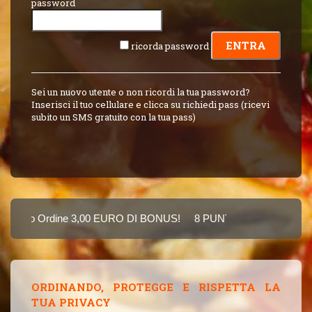
password
ricorda password
Sei un nuovo utente o non ricordi la tua password?
Inserisci il tuo cellulare e clicca su richiedi pass (ricevi
subito un SMS gratuito con la tua pass)
rdine 3,00 EURO DI BONUS!
8 PUNTI 3,00 EURO BONUS !
In
Puoi Pagare Anche Con Carta
ORDINANDO, PROTEGGE E RISPETTA LA
TUA PRIVACY