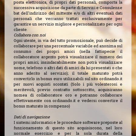
posta elettronica, di propri dati personali, comporta la
successiva acquisizione da parte di Servizi e Consulenze
bat dell'indirizzo del mittente e/o di altri eventuali dati
personali che verranno trattati esclusivamente per
garantire un servizio migliore e personalizzato per ogni
cliente.
Collabora con noi
Ogni utente, in via del tutto promozionale, può decide di
collaborare per una percentuale variabile ed anonima sul
consumo dei propri amici (nella fattispecie il
collaboratore argento potrà visualizzare il numero dei
propri amici; insindacabilmente non potrà visualizzare
nome, telefono o altri dati di amici da lui presentati o che
anno aderito al servizio); il totale maturato potrà
convertirlo in bonus euro utilizzabili sul sito ordinando.it
per nuovi acquisti scontati (Solo i più volenterosi e
meritevoli, previo contratto sottoscritto, acquisiranno
nomea di collaboratore oro e potranno collaborare
effettivamente con ordinando.it e vedersi convertire il
bonus maturato in compenso)
Dati di navigazione
I sistemi informatici e le procedure software preposte al
funzionamento di questo sito acquisiscono, nel loro
normale esercizio e per la sola durata della