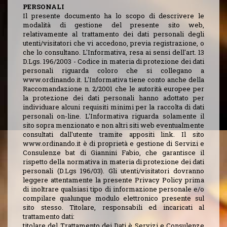
PERSONALI
Il presente documento ha lo scopo di descrivere le
modalità di gestione del presente sito web,
relativamente al trattamento dei dati personali degli
utenti/visitatori che vi accedono, previa registrazione, o
che lo consultano. L'Informativa, resa ai sensi dell'art. 13
D.Lgs. 196/2003 - Codice in materia di protezione dei dati
personali riguarda coloro che si collegano a
www.ordinando.it. L'Informativa tiene conto anche della
Raccomandazione n. 2/2001 che le autorità europee per
la protezione dei dati personali hanno adottato per
individuare alcuni requisiti minimi per la raccolta di dati
personali on-line. L'Informativa riguarda solamente il
sito sopra menzionato e non altri siti web eventualmente
consultati dall'utente tramite appositi link. Il sito
www.ordinando.it è di proprietà e gestione di Servizi e
Consulenze bat di Giannini Fabio, che garantisce il
rispetto della normativa in materia di protezione dei dati
personali (D.Lgs 196/03). Gli utenti/visitatori dovranno
leggere attentamente la presente Privacy Policy prima
di inoltrare qualsiasi tipo di informazione personale e/o
compilare qualunque modulo elettronico presente sul
sito stesso. Titolare, responsabili ed incaricati al
trattamento dati:
titolare del Trattamento dei Dati è Servizi e Consulenze