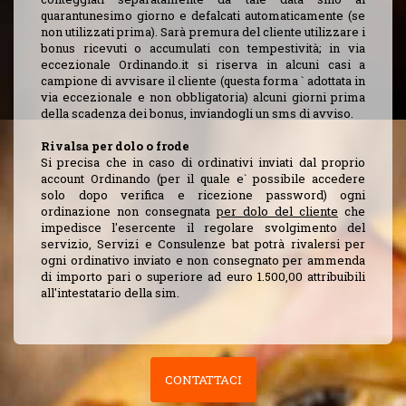
quarantunesimo giorno e defalcati automaticamente (se
non utilizzati prima). Sarà premura del cliente utilizzare i
bonus ricevuti o accumulati con tempestività; in via
eccezionale Ordinando.it si riserva in alcuni casi a
campione di avvisare il cliente (questa forma ` adottata in
via eccezionale e non obbligatoria) alcuni giorni prima
della scadenza dei bonus, inviandogli un sms di avviso.
Rivalsa per dolo o frode
Si precisa che in caso di ordinativi inviati dal proprio
account Ordinando (per il quale e` possibile accedere
solo dopo verifica e ricezione password) ogni
ordinazione non consegnata
per dolo del cliente
che
impedisce l'esercente il regolare svolgimento del
servizio, Servizi e Consulenze bat potrà rivalersi per
ogni ordinativo inviato e non consegnato per ammenda
di importo pari o superiore ad euro 1.500,00 attribuibili
all'intestatario della sim.
CONTATTACI