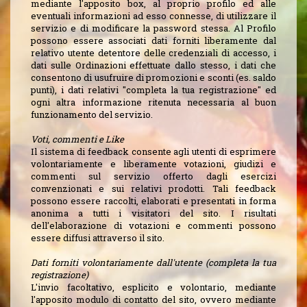
mediante l'apposito box, al proprio profilo ed alle
eventuali informazioni ad esso connesse, di utilizzare il
servizio e di modificare la password stessa. Al Profilo
possono essere associati dati forniti liberamente dal
relativo utente detentore delle credenziali di accesso, i
dati sulle Ordinazioni effettuate dallo stesso, i dati che
consentono di usufruire di promozioni e sconti (es. saldo
punti), i dati relativi "completa la tua registrazione" ed
ogni altra informazione ritenuta necessaria al buon
funzionamento del servizio.
Voti, commenti e Like
Il sistema di feedback consente agli utenti di esprimere
volontariamente e liberamente votazioni, giudizi e
commenti sul servizio offerto dagli esercizi
convenzionati e sui relativi prodotti. Tali feedback
possono essere raccolti, elaborati e presentati in forma
anonima a tutti i visitatori del sito. I risultati
dell'elaborazione di votazioni e commenti possono
essere diffusi attraverso il sito.
Dati forniti volontariamente dall'utente (completa la tua
registrazione)
L'invio facoltativo, esplicito e volontario, mediante
l'apposito modulo di contatto del sito, ovvero mediante