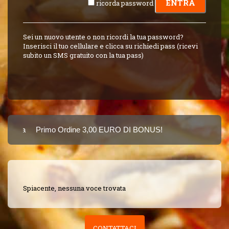
ricorda password
Sei un nuovo utente o non ricordi la tua password?
Inserisci il tuo cellulare e clicca su richiedi pass (ricevi
subito un SMS gratuito con la tua pass)
Carta
Primo Ordine 3,00 EURO DI BONUS!
8 PUNTI 3,00 EUR
SINCE 2015
Spiacente, nessuna voce trovata
CONTATTACI