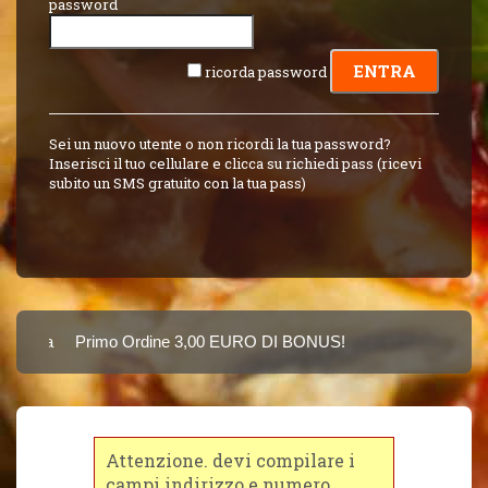
password
ricorda password
Sei un nuovo utente o non ricordi la tua password?
Inserisci il tuo cellulare e clicca su richiedi pass (ricevi
subito un SMS gratuito con la tua pass)
Carta
Primo Ordine 3,00 EURO DI BONUS!
8 PUNTI 3,00 EUR
SINCE 2015
Attenzione. devi compilare i
campi indirizzo e numero