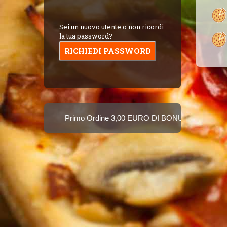
Sei un nuovo utente o non ricordi
la tua password?
Primo Ordine 3,00 EURO DI BONUS!
8 PUNTI 3,
Puoi Pagare Anche Con Carta