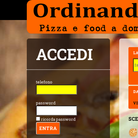
ACCEDI
L
telefono
D
password
VI
SCE
ricorda password