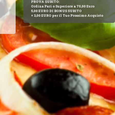
PROVA SUBITO:
Ordina Pari o Superiore a 70,00 Euro
5,00 EURO DI BONUS SUBITO
+ 3,00 EURO per il Tuo Prossimo Acquisto
nus !
ORDINA 70,00 euro Subito BONUS 5,00 EURO + 3,00 !
P