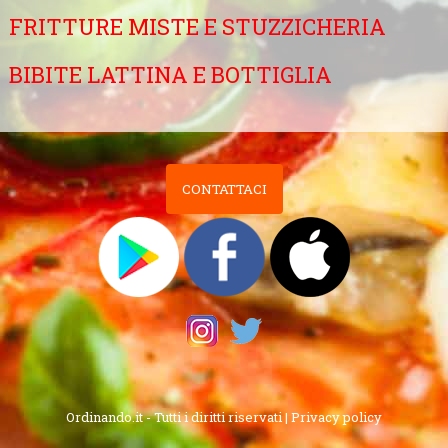
FRITTURE MISTE E STUZZICHERIA
BIBITE LATTINA E BOTTIGLIA
CONTATTACI
00 EURO BONUS !
Invita AMICO 2,00 EURO
Sino al -60% di Bo
Ordinando.it - Tutti i diritti riservati |
Privacy policy