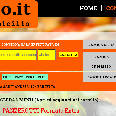
HOME
CO
A CONSEGNA SARÀ EFFETTUATA IN
CAMBIA CITTÀ
-
BARLETTA
CAMBIA
INDIRIZZO
A
TUTTI PAZZI PER I FRITTI
CAMBIA LOCALE
A SANT' ANDREA 10 - BARLETTA
GLI DAL MENU (Apri ed aggiungi nel carrello)
PANZEROTTI Formato Extra