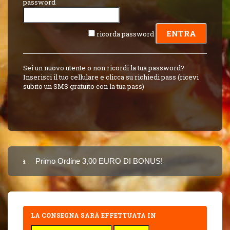
password
ricorda password
Sei un nuovo utente o non ricordi la tua password?
Inserisci il tuo cellulare e clicca su richiedi pass (ricevi
subito un SMS gratuito con la tua pass)
Carta
Primo Ordine 3,00 EURO DI BONUS!
8 PUNTI 3,00 EU
SINCE 2015
LA CONSEGNA SARÀ EFFETTUATA IN